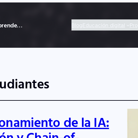
 aprende…
Blog
Educación digital
Pr
tudiantes
onamiento de la IA:
ión y Chain-of-