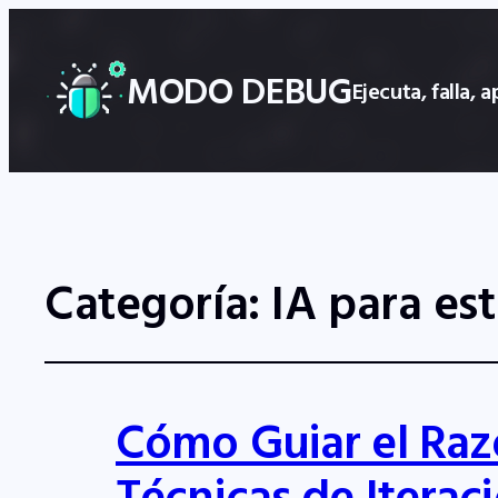
MODO DEBUG
Ejecuta, falla,
Categoría:
IA para es
Cómo Guiar el Raz
Técnicas de Iterac