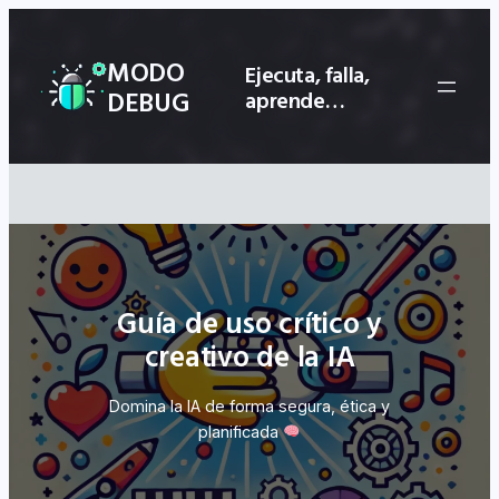
Saltar
al
MODO
Ejecuta, falla,
contenido
DEBUG
aprende…
Guía de uso crítico y
creativo de la IA
Domina la IA de forma segura, ética y
planificada