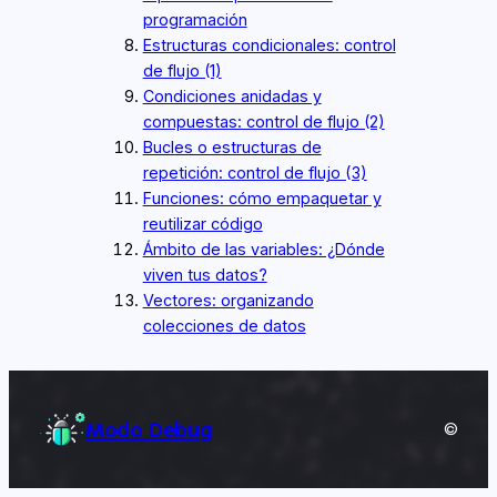
programación
Estructuras condicionales: control
de flujo (1)
Condiciones anidadas y
compuestas: control de flujo (2)
Bucles o estructuras de
repetición: control de flujo (3)
Funciones: cómo empaquetar y
reutilizar código
Ámbito de las variables: ¿Dónde
viven tus datos?
Vectores: organizando
colecciones de datos
Modo Debug
©