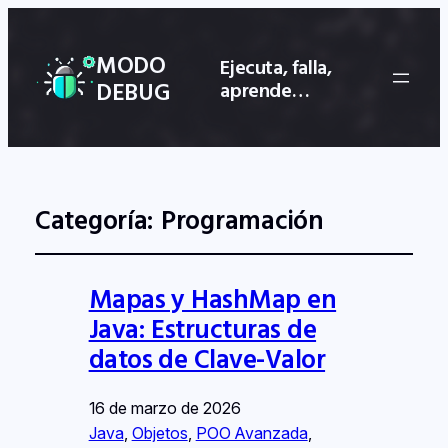
MODO
Ejecuta, falla,
DEBUG
aprende…
Categoría:
Programación
Mapas y HashMap en
Java: Estructuras de
datos de Clave-Valor
16 de marzo de 2026
Java
, 
Objetos
, 
POO Avanzada
, 