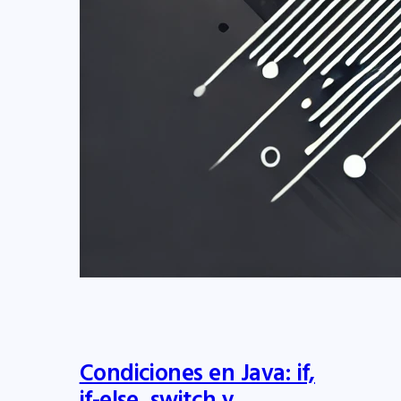
Condiciones en Java: if,
if-else, switch y