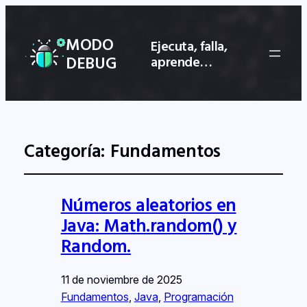
MODO
Ejecuta, falla,
DEBUG
aprende…
Categoría:
Fundamentos
Números aleatorios en
Java: Math.random() y
Random.
11 de noviembre de 2025
Fundamentos
, 
Java
, 
Programación