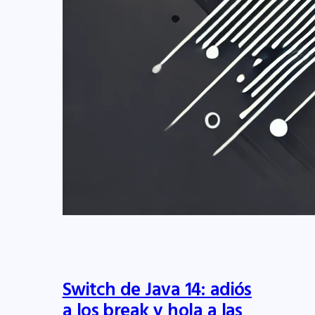
Switch de Java 14: adiós
a los break y hola a las