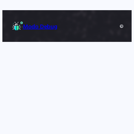
Modo Debug
©