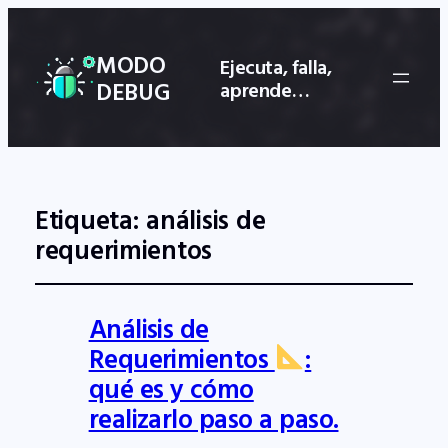
MODO
Ejecuta, falla,
DEBUG
aprende…
Etiqueta:
análisis de
requerimientos
Análisis de
Requerimientos
:
qué es y cómo
realizarlo paso a paso.