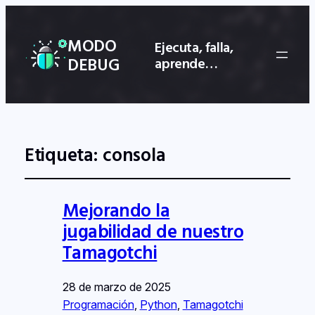
MODO
Ejecuta, falla,
DEBUG
aprende…
Etiqueta:
consola
Mejorando la
jugabilidad de nuestro
Tamagotchi
28 de marzo de 2025
Programación
, 
Python
, 
Tamagotchi