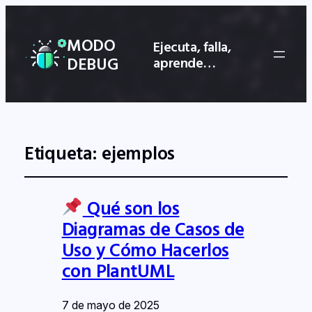
MODO
Ejecuta, falla,
DEBUG
aprende…
Etiqueta:
ejemplos
Qué son los
Diagramas de Casos de
Uso y Cómo Hacerlos
con PlantUML
7 de mayo de 2025