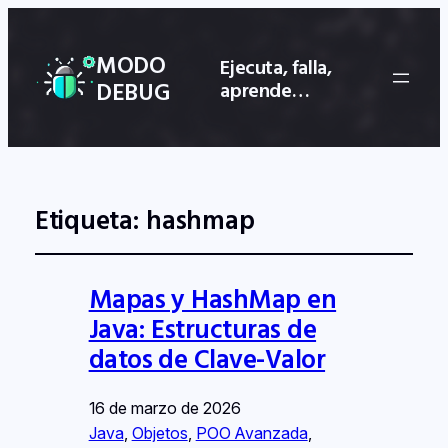
MODO
Ejecuta, falla,
DEBUG
aprende…
Etiqueta:
hashmap
Mapas y HashMap en
Java: Estructuras de
datos de Clave-Valor
16 de marzo de 2026
Java
, 
Objetos
, 
POO Avanzada
, 