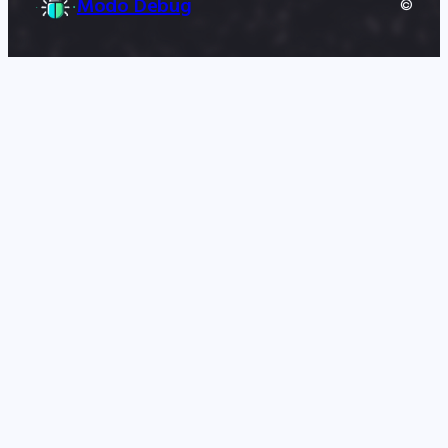
Modo Debug
©