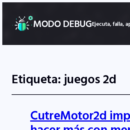
MODO DEBUG
Ejecuta, falla,
Etiqueta:
juegos 2d
CutreMotor2d imp
hacer más con me