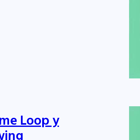
ame Loop y
wing