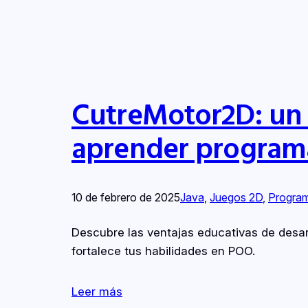
CutreMotor2D: un
aprender progra
10 de febrero de 2025
Java
, 
Juegos 2D
, 
Progra
Descubre las ventajas educativas de desar
fortalece tus habilidades en POO.
Leer más