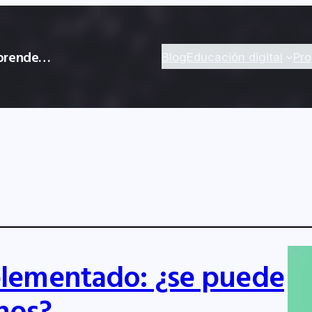
 aprende…
Blog
Educación digital
Pr
lementado: ¿se puede
nos?