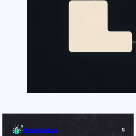
Modo Debug
©