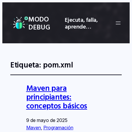
MODO
Ejecuta, falla,
DEBUG
aprende…
Etiqueta:
pom.xml
Maven para
principiantes:
conceptos básicos
9 de mayo de 2025
Maven
, 
Programación