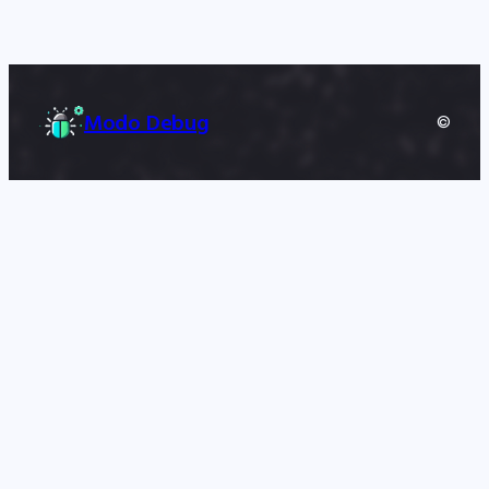
Modo Debug
©