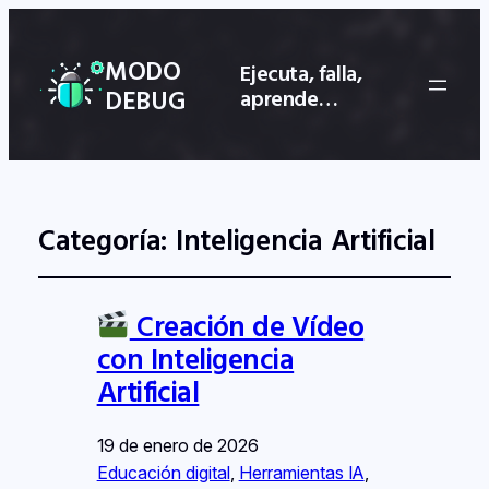
MODO
Ejecuta, falla,
DEBUG
aprende…
Categoría:
Inteligencia Artificial
Creación de Vídeo
con Inteligencia
Artificial
19 de enero de 2026
Educación digital
, 
Herramientas IA
, 