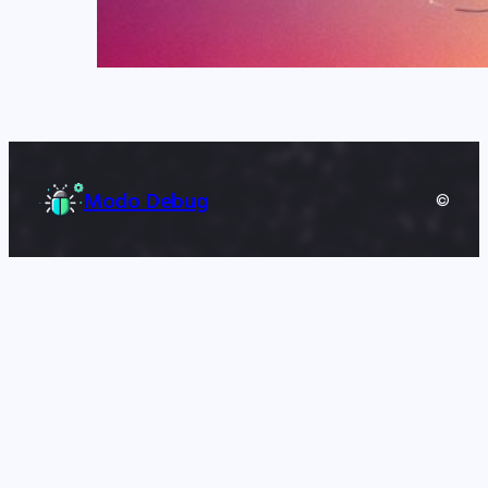
Modo Debug
©