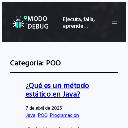
MODO
Ejecuta, falla,
DEBUG
aprende…
Categoría:
POO
¿Qué es un método
estático en Java?
7 de abril de 2025
Java
, 
POO
, 
Programación