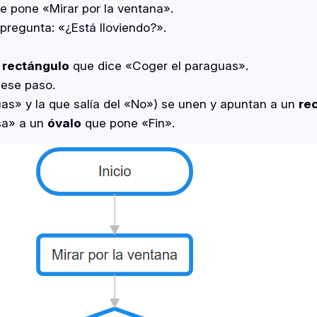
e pone «Mirar por la ventana».
pregunta: «¿Está lloviendo?».
n
rectángulo
que dice «Coger el paraguas».
 ese paso.
as» y la que salía del «No») se unen y apuntan a un
re
asa» a un
óvalo
que pone «Fin».