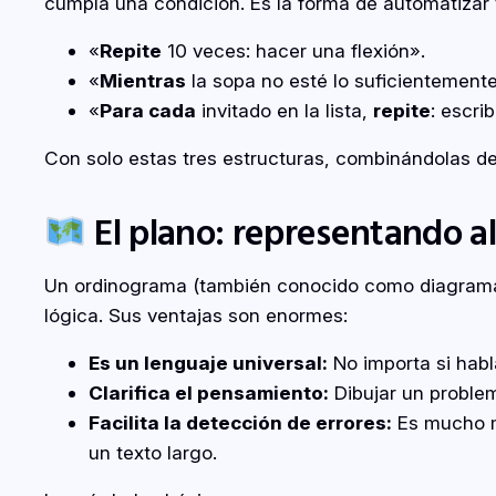
cumpla una condición. Es la forma de automatizar t
«
Repite
10 veces: hacer una flexión».
«
Mientras
la sopa no esté lo suficientement
«
Para cada
invitado en la lista,
repite
: escrib
Con solo estas tres estructuras, combinándolas d
El plano: representando a
Un ordinograma (también conocido como diagrama de
lógica. Sus ventajas son enormes:
Es un lenguaje universal:
No importa si habl
Clarifica el pensamiento:
Dibujar un problem
Facilita la detección de errores:
Es mucho má
un texto largo.