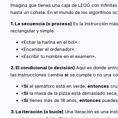
Imagina que tienes una caja de LEGO con infinitas 
hasta un cohete. En el mundo de los algoritmos oc
1. La secuencia (o proceso)
Es la instrucción más 
rectangular y simple.
«Echar la harina en el bol».
«Encender el ordenador».
«Escribir tu nombre en el examen».
2. El condicional (o decisión)
Aquí es donde entra 
las instrucciones cambia
si
se cumple o no una co
«
Si
el semáforo está en verde,
entonces
cruz
«
Si
la masa de la pizza está demasiado seca
«
Si
tienes más de 18 años,
entonces
puedes 
3. La iteración (o bucle)
Una iteración es una ins