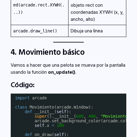
ed(arcade.rect.XYWH(.
objeto rect con
coordenadas XYWH (x, y,
..))
ancho, alto)
Dibuja una línea
arcade.draw_line()
4. Movimiento básico
Vamos a hacer que una pelota se mueva por la pantalla
usando la función
on_update()
.
Código:
import
arcade
class
Movimiento(arcade.Window):
def
__init__(
self
):
super
().__init__(
600
, 
400
, 
"Movimiento bá
arcade.set_background_color(arcade.color.
self
.x 
=
100
def
on_draw(
self
):