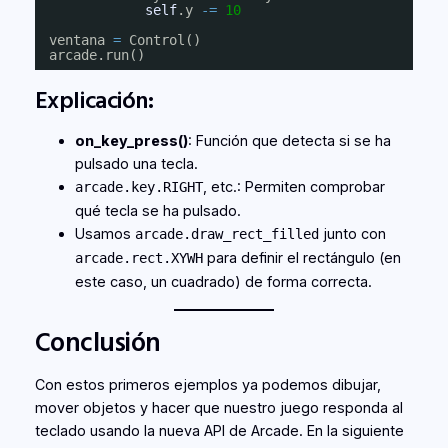
self
.y 
-
=
10
ventana 
=
Control()
arcade.run()
Explicación:
on_key_press()
: Función que detecta si se ha
pulsado una tecla.
, etc.: Permiten comprobar
arcade.key.RIGHT
qué tecla se ha pulsado.
Usamos
junto con
arcade.draw_rect_filled
para definir el rectángulo (en
arcade.rect.XYWH
este caso, un cuadrado) de forma correcta.
Conclusión
Con estos primeros ejemplos ya podemos dibujar,
mover objetos y hacer que nuestro juego responda al
teclado usando la nueva API de Arcade. En la siguiente