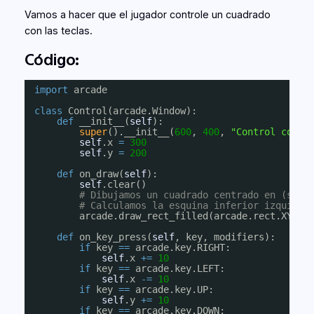
Vamos a hacer que el jugador controle un cuadrado
con las teclas.
Código:
import
arcade
class
Control(arcade.Window):
def
__init__(
self
):
super
().__init__(
600
, 
400
, 
"Control con t
self
.x 
=
300
self
.y 
=
200
def
on_draw(
self
):
self
.clear()
# Dibujamos un cuadrado centrado en (self
# Calculamos la esquina inferior izquierd
arcade.draw_rect_filled(arcade.rect.XYWH(
def
on_key_press(
self
, key, modifiers):
if
key 
=
=
arcade.key.RIGHT:
self
.x 
+
=
10
if
key 
=
=
arcade.key.LEFT:
self
.x 
-
=
10
if
key 
=
=
arcade.key.UP:
self
.y 
+
=
10
if
key 
=
=
arcade.key.DOWN: