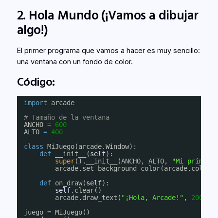
2. Hola Mundo (¡Vamos a dibujar
algo!)
El primer programa que vamos a hacer es muy sencillo:
una ventana con un fondo de color.
Código:
import
arcade
# Tamaño de la ventana
ANCHO 
=
600
ALTO 
=
400
class
MiJuego(arcade.Window):
def
__init__(
self
):
super
().__init__(ANCHO, ALTO, 
"Mi primer 
arcade.set_background_color(arcade.color.
def
on_draw(
self
):
self
.clear()
arcade.draw_text(
"¡Hola, Arcade!"
, 
200
, 
2
juego 
=
MiJuego()