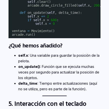
self
.clear()
arcade.draw_circle_filled(
self
.x, 
200
, 
30
def
on_update(
self
, delta_time):
self
.x 
+
=
2
if
self
.x > 
600
:
self
.x 
=
0
ventana 
=
Movimiento()
arcade.run()
¿Qué hemos añadido?
self.x
: Una variable para guardar la posición de la
pelota.
on_update()
: Función que se ejecuta muchas
veces por segundo para actualizar la posición de
los objetos.
delta_time
: Tiempo entre actualizaciones (aquí
no se utiliza, pero es parte de la función).
5. Interacción con el teclado