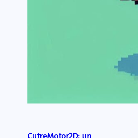
CutreMotor2D: un