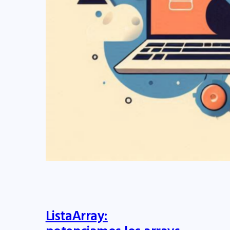
ListaArray: