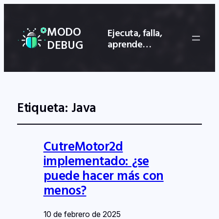
MODO
Ejecuta, falla,
DEBUG
aprende…
Etiqueta:
Java
CutreMotor2d
implementado: ¿se
puede hacer más con
menos?
10 de febrero de 2025