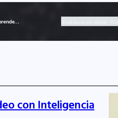
 aprende…
Blog
Educación digital
Pr
eo con Inteligencia