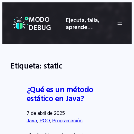
MODO
Ejecuta, falla,
DEBUG
aprende…
Etiqueta:
static
¿Qué es un método
estático en Java?
7 de abril de 2025
Java
, 
POO
, 
Programación