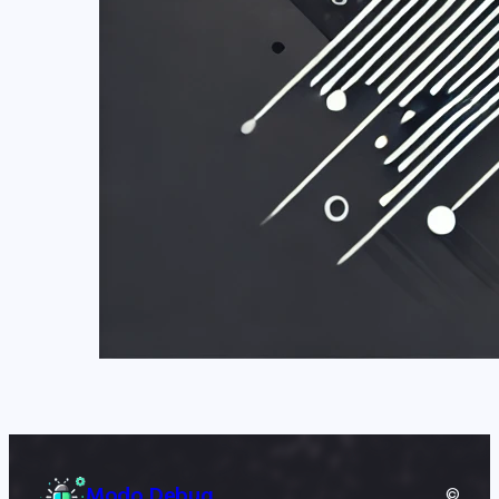
Modo Debug
©