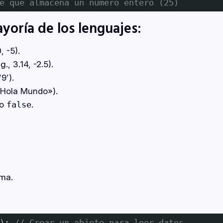
e que almacena un número entero (25)
yoría de los lenguajes:
 -5).
, 3.14, -2.5).
9’).
«Hola Mundo»).
o
.
false
ama.
); 
// Crear un objeto para leer datos