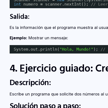
int
numero = scanner.nextInt(); 
// Leer
Salida:
Es la información que el programa muestra al usua
Ejemplo:
Mostrar un mensaje:
System.out.println(
"Hola, Mundo!"
); 
// 
4. Ejercicio guiado: C
Descripción:
Escribe un programa que solicite dos números al us
Solución paso a paso: