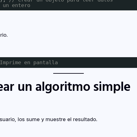
 un entero
rio.
Imprime en pantalla
rear un algoritmo simple
uario, los sume y muestre el resultado.