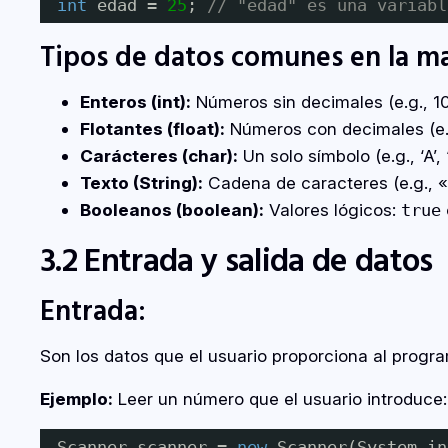
int
edad = 
25
; 
// "edad" es una variabl
Tipos de datos comunes en la ma
Enteros (int):
Números sin decimales (e.g., 10,
Flotantes (float):
Números con decimales (e.g.
Carácteres (char):
Un solo símbolo (e.g., ‘A’, ‘
Texto (String):
Cadena de caracteres (e.g., 
Booleanos (boolean):
Valores lógicos:
true
3.2 Entrada y salida de datos
Entrada:
Son los datos que el usuario proporciona al progr
Ejemplo:
Leer un número que el usuario introduce:
Scanner scanner = 
new
Scanner(System.in